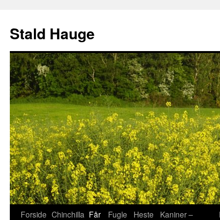
Hop
til
Stald Hauge
indhold
Forside
Chinchilla
Får
Fugle
Heste
Kaniner –