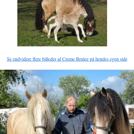
Se endvidere flere billeder af Creme Brulee på hendes egen side