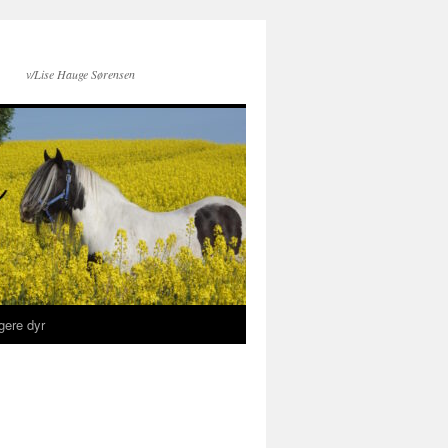
v/Lise Hauge Sørensen
igere dyr