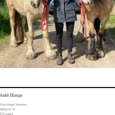
Stald Hauge
/Lise Hauge Sørensen
ebjergvej 14
870 Langå