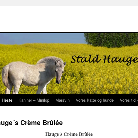
Heste
Kaniner – Minilop
Marsvin
Vores katte og hunde
Vores tidl
auge´s Crème Brûlée
Hauge´s Crème Brûlée