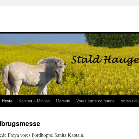
Heste
Kaniner – Minilop
Marsvin
Vores katte og hunde
Vores tidl
ndbrugsmesse
lede Freya vores fjordhoppe Sanita Kaptain.