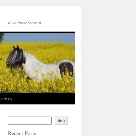
v/Lise Hauge Sørensen
igere dyr
Søg
Recent Posts