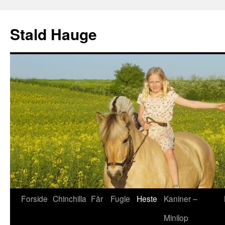
Hop
til
Stald Hauge
indhold
Forside
Chinchilla
Får
Fugle
Heste
Kaniner –
Minilop